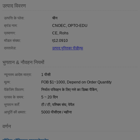
उत्पाद विवरण
उत्पत्ति के प्लेस:
चीन
ब्रांड नाम:
CNOEC, OPTO-EDU
प्रमाणन:
CE, Rohs
मॉडल संख्या:
ए12.0910
दस्तावेज़:
उत्पाद पुस्तिका पीडीएफ
भुगतान & नौवहन नियमों
न्यूनतम आदेश मात्रा:
1 पीसी
मूल्य:
FOB $1~1000, Depend on Order Quantity
पैकेजिंग विवरण:
निर्यात परिवहन के लिए गत्ते का डिब्बा पैकिंग,
प्रसव के समय:
5 ~ 20 दिन
भुगतान शर्तें:
टी / टी, पश्चिम संघ, पेपैल
आपूर्ति की क्षमता:
5000 पीसीएस / महीना
वर्णन