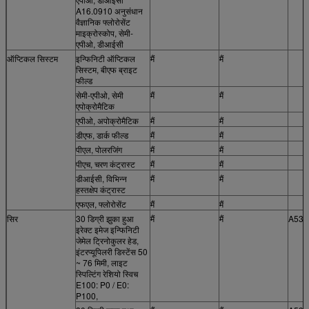
A16.0910 अनुसंधान
वैज्ञानिक फ्लोरोसेंट
माइक्रोस्कोप, सेमी-
एपीओ, डीआईसी
ऑप्टिकल सिस्टम
इन्फिनिटी ऑप्टिकल
मैं
मैं
सिस्टम, बीएफ ब्राइट
फील्ड
सेमी-एपीओ, सेमी
मैं
मैं
एपोक्रोमैटिक
एपीओ, अपोक्रोमैटिक
मैं
मैं
डीएफ, डार्क फील्ड
मैं
मैं
पीएल, पोलरजिंग
मैं
मैं
पीएच, चरण कंट्रास्ट
मैं
मैं
डीआईसी, विभिन्न
मैं
मैं
हस्तक्षेप कंट्रास्ट
एफएल, फ्लोरोसेंट
मैं
मैं
सिर
30 डिग्री झुका हुआ
मैं
मैं
A53.
इरेक्ट इमेज इन्फिनिटी
जेमेल ट्रिनोकुलर हेड,
इंटरप्यूपिलरी डिस्टेंस 50
~ 76 मिमी, लाइट
स्पिल्टिंग रेशियो स्विच
E100: P0 / E0:
P100,