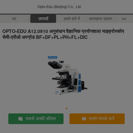
Opto-Edu (Beijing) Co., Ltd.
घर
उत्पादों
हमारे बारे में
कारखाना भ्रमण
>>
OPTO-EDU A12.0910 अनुसंधान वैज्ञानिक प्रयोगशाला माइक्रोस्कोप
सेमी-एपीओ अपग्रेड BF+DF+PL+PH+FL+DIC
सबसे अच्छी कीमत
हमसे संपर्क करें