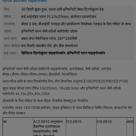
यौगिक ऑप्टिकल माइक्रोस्कोप
सिर:
30 डिग्री झुका हुआ, उलटा छवि इन्फिनिटी जेमल ट्रिनोकुलर हेड
ऐपिस:
हाई आईपॉइंट प्लान PL10x/25mm, डायोप्टर एडजस्टेबल
नोजपीस:
बीएफ 6 छेद, डीआईसी स्लाइड और ध्रुवीकरण विश्लेषक स्लाइड के लिए सॉकेट के साथ
उद्देश्य:
इन्फिनिटी प्लान सेमी-एपीओ फ्लोरोसेंट उद्देश्य
कार्य चरण:
डबल लेयर मैकेनिकल स्टेज, 187*166मिमी
ध्यान केंद्रित:
कम स्थिति समाक्षीय मोटे और ठीक समायोजन
डिजिटल त्रिनोकुलर माइक्रोस्कोप
इन्फिनिटी प्लान माइक्रोस्कोप
हाई लाइट:
,
इन्फिनिटी प्लान सेमी-एपीओ लेबोरेटरी माइक्रोस्कोप, अपग्रेडेबल, सेमी-एपीओ, अपग्रेड
बीएफ+डीएफ+पीएल+पीएच+एफएल+डीआईसी, मेटलर्जिकल
उल्टा/सीधा छवि के साथ त्रिकोणीय सिर, तीन विभाजित अनुपात E100:P0/E20:P80/E0:P100
सुपर वाइड फील्ड प्लान ऐपिस 10x/25mm, 10x/26.5mm और इन्फिनिटी प्लान सेमी-एपीओ
फ्लोरोसेंट 4x,10x,20x,40x,100x
डीआईसी के लिए सॉकेट के साथ बीएफ नोजपीस सेक्सटुपल नोजपीस
ट्रांसमिट लाइट 12V100W हलोजन, लाइट इंडिकेटर के साथ डिजिटल डिमिंग सिस्टम, ब्राइटनेस सेट
और रीसेट फंक्शन
मद
A12.0910 अनुसंधान
ए12.0910
ए16.0910
काटा।
वैज्ञानिक प्रयोगशाला
माइक्रोस्कोप, सेमी-
एपीओ, डीआईसी