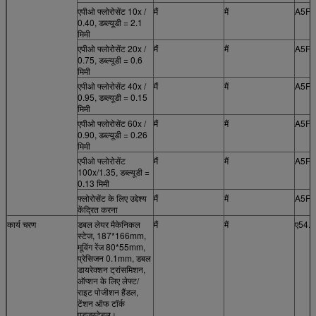
एपीओ फ्लोरोसेंट 10x /
मैं
मैं
A5F.
0.40, डब्ल्यूडी = 2.1
मिमी
एपीओ फ्लोरोसेंट 20x /
मैं
मैं
A5F.
0.75, डब्ल्यूडी = 0.6
मिमी
एपीओ फ्लोरोसेंट 40x /
मैं
मैं
A5F.
0.95, डब्ल्यूडी = 0.15
मिमी
एपीओ फ्लोरोसेंट 60x /
मैं
मैं
A5F.
0.90, डब्ल्यूडी = 0.26
मिमी
एपीओ फ्लोरोसेंट
मैं
मैं
A5F.
100x/1.35, डब्ल्यूडी =
0.13 मिमी
फ्लोरोसेंट के लिए उद्देश्य
मैं
मैं
A5F.
केंद्रित करना
कार्य चरण
डबल लेयर मैकेनिकल
मैं
मैं
ए54.0
स्टेज, 187*166mm,
मूविंग रेंज 80*55mm,
प्रेसिजन 0.1mm, डबल
डायरेक्शन ट्रांसमिशन,
ऑप्शन के लिए लेफ्ट/
राइट पोजीशन हैंडल,
टेंशन ऑफ टॉर्क
एडजस्टेबल।