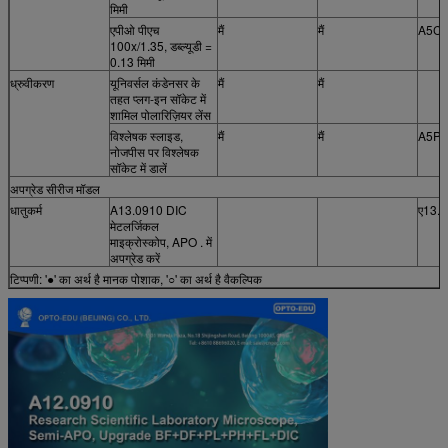
मिमी
एपीओ पीएच
मैं
मैं
A5C.
100x/1.35, डब्ल्यूडी =
0.13 मिमी
ध्रुवीकरण
यूनिवर्सल कंडेनसर के
मैं
मैं
तहत प्लग-इन सॉकेट में
शामिल पोलारिज़ियर लेंस
विश्लेषक स्लाइड,
मैं
मैं
A5P.
नोजपीस पर विश्लेषक
सॉकेट में डालें
अपग्रेड सीरीज मॉडल
धातुकर्म
A13.0910 DIC
ए13.
मेटलर्जिकल
माइक्रोस्कोप, APO . में
अपग्रेड करें
टिप्पणी: '●' का अर्थ है मानक पोशाक, '○' का अर्थ है वैकल्पिक