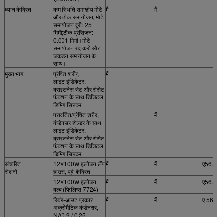
ध्यान केंद्रित
कम स्थिति समाक्षीय मोटे
मैं
मैं
और ठीक समायोजन, मोटे
समायोजन दूरी: 25
मिमी;ठीक प्रेसिजन:
0.001 मिमी।मोटे
समायोजन बंद करो और
जकड़न समायोजन के
साथ।
मुख्य भाग
प्रेषित शरीर,
मैं
लाइट इंडिकेटर,
ब्राइटनेस सेट और रीसेट
फंक्शन के साथ डिजिटल
डिमिंग सिस्टम
परावर्तित/प्रेषित शरीर,
मैं
कंडेनसर होल्डर के साथ
लाइट इंडिकेटर,
ब्राइटनेस सेट और रीसेट
फंक्शन के साथ डिजिटल
डिमिंग सिस्टम
संचारित
12V100W हलोजन लैंप
मैं
मैं
ए56.
रोशनी
हाउस, पूर्व-केंद्रित
12V100W हलोजन
मैं
मैं
ए56.
बल्ब (फिलिप्स 7724)
स्विंग-आउट प्रकार
मैं
मैं
ए 56
अक्रोमैटिक कंडेनसर,
NA0.9 / 0.25