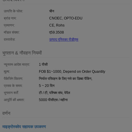
उत्पत्ति के प्लेस:
चीन
ब्रांड नाम:
CNOEC, OPTO-EDU
प्रमाणन:
CE, Rohs
मॉडल संख्या:
ए59.3508
दस्तावेज़:
उत्पाद पुस्तिका पीडीएफ
भुगतान & नौवहन नियमों
न्यूनतम आदेश मात्रा:
1 पीसी
मूल्य:
FOB $1~1000, Depend on Order Quantity
पैकेजिंग विवरण:
निर्यात परिवहन के लिए गत्ते का डिब्बा पैकिंग,
प्रसव के समय:
5 ~ 20 दिन
भुगतान शर्तें:
टी / टी, पश्चिम संघ, पेपैल
आपूर्ति की क्षमता:
5000 पीसीएस / महीना
वर्णन
माइक्रोस्कोप सहायक उपकरण