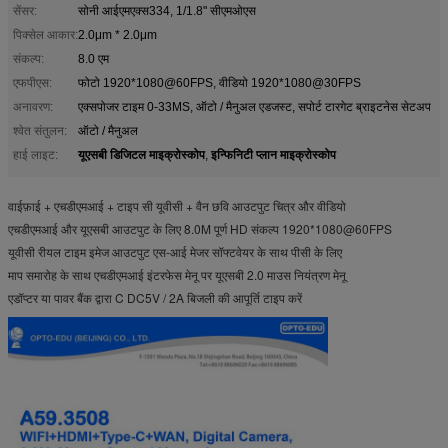
सेंसर:
सोनी आईएमएक्स334, 1/1.8" सीएमओएस
पिक्सेल आकार:
2.0μm * 2.0μm
संकल्प:
8.0 एम
एफपीएस:
फोटो 1920*1080@60FPS, वीडियो 1920*1080@30FPS
अनावरण:
एक्सपोजर टाइम 0-33MS, ऑटो / मैनुअल एडजस्ट, सपोर्ट टारगेट ब्राइटनेस सेटअप
श्वेत संतुलन:
ऑटो / मैनुअल
यूएसबी डिजिटल माइक्रोस्कोप
इन्फिनिटी प्लान माइक्रोस्कोप
हाई लाइट:
,
वाईफ़ाई + एचडीएमआई + टाइप सी यूवीसी + वैन छवि आउटपुट चित्र और वीडियो
एचडीएमआई और यूएसबी आउटपुट के लिए 8.0M पूर्ण HD संकल्प 1920*1080@60FPS
यूवीसी रीयल टाइम इमेज आउटपुट एस-आई मेजर सॉफ्टवेयर के साथ पीसी के लिए
माप समारोह के साथ एचडीएमआई इंटरफेस मेनू पर यूएसबी 2.0 माउस नियंत्रण मेनू
एडॉप्टर या पावर बैंक द्वारा C DC5V / 2A बिजली की आपूर्ति टाइप करें