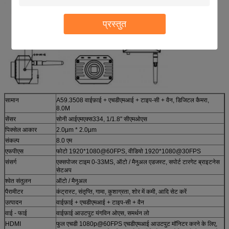
प्रस्तुत
सामान
A59.3508 वाईफ़ाई + एचडीएमआई + टाइप-सी + वैन, डिजिटल कैमरा,
8.0M
सेंसर
सोनी आईएमएक्स334, 1/1.8" सीएमओएस
पिक्सेल आकार
2.0μm * 2.0μm
संकल्प
8.0 एम
एफपीएस
फोटो 1920*1080@60FPS, वीडियो 1920*1080@30FPS
संसर्ग
एक्सपोजर टाइम 0-33MS, ऑटो / मैनुअल एडजस्ट, सपोर्ट टारगेट ब्राइटनेस
सेटअप
श्वेत संतुलन
ऑटो / मैनुअल
पैरामीटर
कंट्रास्ट, संतृप्ति, गामा, कुशाग्रता, शोर में कमी, आदि सेट करें
उत्पादन
वाईफ़ाई + एचडीएमआई + टाइप-सी + वैन
वाई - फाई
वाईफ़ाई आउटपुट यंगविन ओएस, समर्थन लो
HDMI
फुल एचडी 1080p@60FPS एचडीएमआई आउटपुट मॉनिटर करने के लिए,