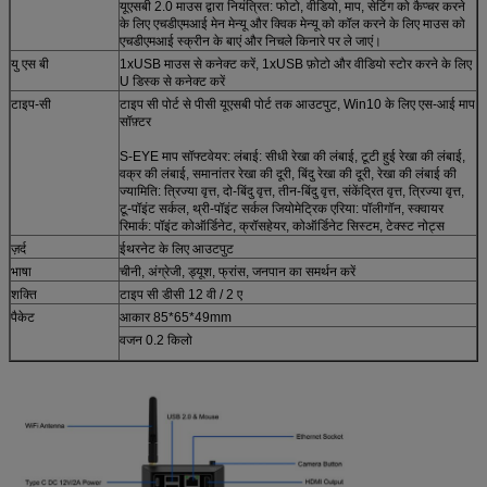
यूएसबी 2.0 माउस द्वारा नियंत्रित: फोटो, वीडियो, माप, सेटिंग को कैप्चर करने
के लिए एचडीएमआई मेन मेन्यू और क्विक मेन्यू को कॉल करने के लिए माउस को
एचडीएमआई स्क्रीन के बाएं और निचले किनारे पर ले जाएं।
यु एस बी
1xUSB माउस से कनेक्ट करें, 1xUSB फ़ोटो और वीडियो स्टोर करने के लिए
U डिस्क से कनेक्ट करें
टाइप-सी
टाइप सी पोर्ट से पीसी यूएसबी पोर्ट तक आउटपुट, Win10 के लिए एस-आई माप
सॉफ़्टर
S-EYE माप सॉफ्टवेयर: लंबाई: सीधी रेखा की लंबाई, टूटी हुई रेखा की लंबाई,
वक्र की लंबाई, समानांतर रेखा की दूरी, बिंदु रेखा की दूरी, रेखा की लंबाई की
ज्यामिति: त्रिज्या वृत्त, दो-बिंदु वृत्त, तीन-बिंदु वृत्त, संकेंद्रित वृत्त, त्रिज्या वृत्त,
टू-पॉइंट सर्कल, थ्री-पॉइंट सर्कल जियोमेट्रिक एरिया: पॉलीगॉन, स्क्वायर
रिमार्क: पॉइंट कोऑर्डिनेट, क्रॉसहेयर, कोऑर्डिनेट सिस्टम, टेक्स्ट नोट्स
ज़र्द
ईथरनेट के लिए आउटपुट
भाषा
चीनी, अंग्रेजी, ड्यूश, फ्रांस, जनपान का समर्थन करें
शक्ति
टाइप सी डीसी 12 वी / 2 ए
पैकेट
आकार 85*65*49mm
वजन 0.2 किलो