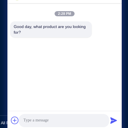
2:28 PM
Good day, what product are you looking 
for?
कंपनी प्रोफ़ाइल
फैक्टरी यात्रा
गुणवत्ता नियंत्रण
साइटमैप
गोपनीयता नीति
हमसे संपर्क करें
.. All Rights Reserved.