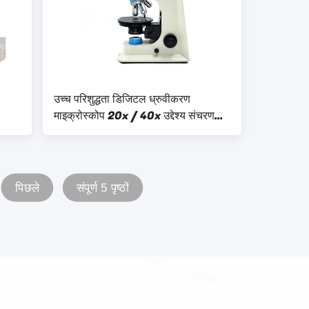
उच्च परिशुद्धता डिजिटल ध्रुवीकरण
माइक्रोस्कोप 20x / 40x उद्देश्य संचरण
6V 20W हलोजन लैंप
पिछले
संपूर्ण 5 पृष्ठों