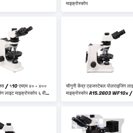
माइक्रोस्कोप
क्स / १10 एमएम ४० - ४००
चौगुनी केंद्र एडजस्टेबल पोलराइजिंग ला
ंग लाइट माइक्रोस्कोप ६ वी
माइक्रोस्कोप A15.2603 WF10x /
न लैंप लाइट सोर्स
मिमी आईपेड