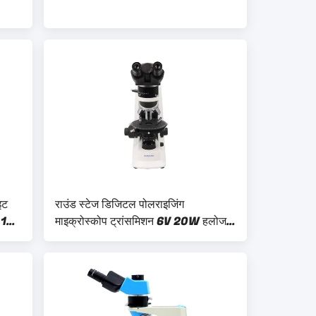
इट
राउंड स्टेज डिजिटल पोलराइजिंग
 18
माइक्रोस्कोप ट्रांसमिशन 6V 20W हलोजन
लैंप A15.2603