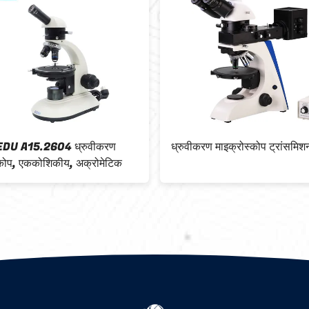
त्रिकोणीय प्रेषित / परावर्तित ध्रुवीकरण
WF10x / 18 मिमी ध
प्रकाश माइक्रोस्कोप A15.0203 वाइड
माइक्रोस्कोप के सा
फील्ड WF10x / 18 मिमी
के साथ ~ 30 मिमी 
A15.1302