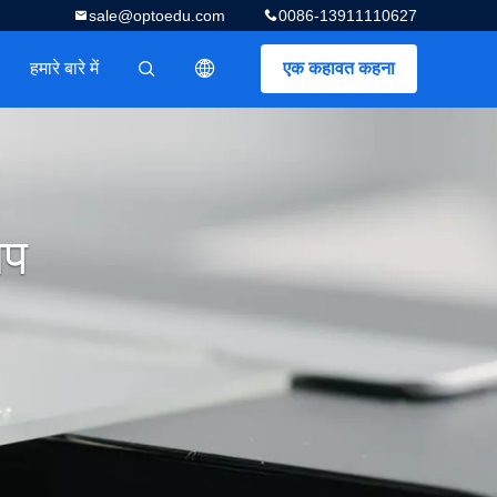
sale@optoedu.com
0086-13911110627
हमारे बारे में
एक कहावत कहना
描述
ोप