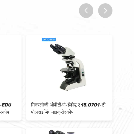
prev
next
ण प्रकाश माइक्रोस्कोप
OPTO-EDU A15.1091-T plm
ध्रुवीकृत प्रकाश माइक्रोस्कोपी मैनुअल
ट्रांसमिट 12V 100W हेलोजन अर्ध APO
ECO