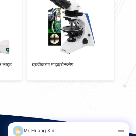
्रुवीकृत प्रकाश
पोर्टेबल बोनोकुलर पोलराइजिंग लाइट
थ अब्बे NA1.25, दीया 2
माइक्रोस्कोप कॉर्डलेस 40x - 400x
आइरिस डायाफ्राम
A15.0022
Mr. Huang Xin