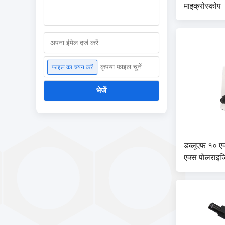
माइक्रोस्कोप
कृपया फ़ाइल चुनें
फ़ाइल का चयन करें
भेजें
डब्लूएफ १० ए
एक्स पोलराइजि
२० डब्लू हलोज